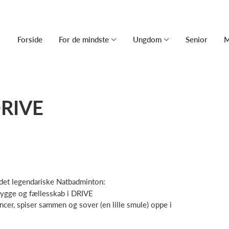
Forside
For de mindste
Ungdom
Senior
M
DRIVE
det legendariske Natbadminton:
hygge og fællesskab i DRIVE
ncer, spiser sammen og sover (en lille smule) oppe i