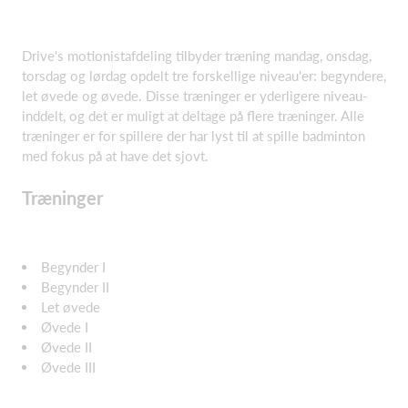
Drive's motionistafdeling tilbyder træning mandag, onsdag,
torsdag og lørdag opdelt tre forskellige niveau'er: begyndere,
let øvede og øvede. Disse træninger er yderligere niveau-
inddelt, og det er muligt at deltage på flere træninger. Alle
træninger er for spillere der har lyst til at spille badminton
med fokus på at have det sjovt.
Træninger
Begynder I
Begynder II
Let øvede
Øvede I
Øvede II
Øvede III