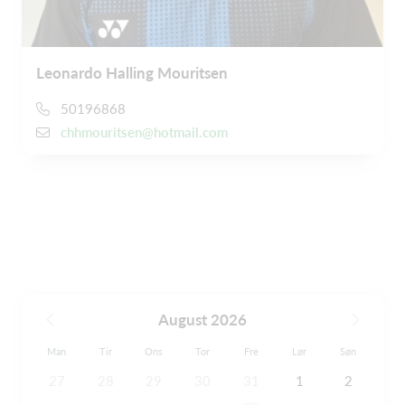
Leonardo Halling Mouritsen
50196868
chhmouritsen@hotmail.com
August 2026
Man
Tir
Ons
Tor
Fre
Lør
Søn
27
28
29
30
31
1
2