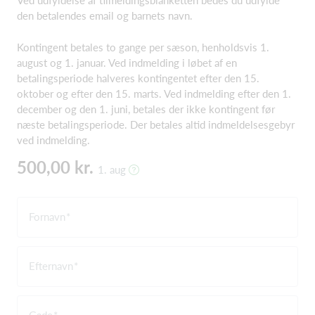
Ved udfyldelse af tilmeldingsblanketten bedes du udfylde
den betalendes email og barnets navn.
Kontingent betales to gange per sæson, henholdsvis 1.
august og 1. januar. Ved indmelding i løbet af en
betalingsperiode halveres kontingentet efter den 15.
oktober og efter den 15. marts. Ved indmelding efter den 1.
december og den 1. juni, betales der ikke kontingent før
næste betalingsperiode. Der betales altid indmeldelsesgebyr
ved indmelding.
500,00 kr.
1. aug
Fornavn
Efternavn
Gade