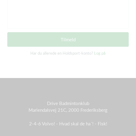
Tilmeld
Har du allerede en Holdsport-konto?
Log på
Drive Badmintonklub
Mariendalsvej 21C, 2000 Frederiksberg
2-4-6 Volvo! - Hvad skal de ha´! - Fisk!